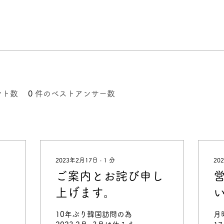
ント数
0
件のベストアンサー数
2023年2月17日
∙
1
分
20
。
ご案内とお詫び申し
上げます。
10年ぶり韓国訪問の為
月