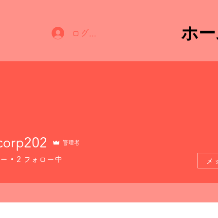
ホー
ログイン
corp202
管理者
ー
2
フォロー中
メ