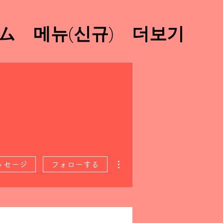
ム
메뉴(신규)
더보기
その他
ッセージ
フォローする