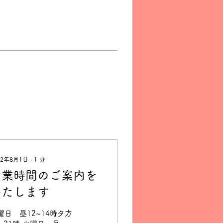
22年8月1日
∙
1
分
営業時間のご案内を
いたします
曜日 昼12~14時夕方